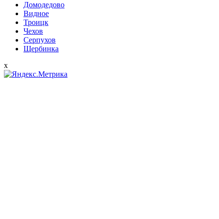
Домодедово
Видное
Троицк
Чехов
Серпухов
Щербинка
x