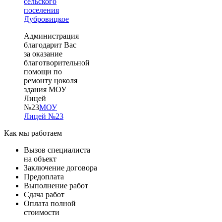
сельского
поселения
Дубровицкое
А
дминистрация
благодарит Вас
за оказание
благотворительной
помощи по
ремонту цоколя
здания МОУ
Лицей
№23
МОУ
Лицей №23
Как мы работаем
Вызов специалиста
на объект
Заключение договора
Предоплата
Выполнение работ
Сдача работ
Оплата полной
стоимости