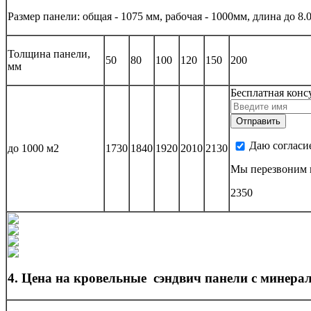
Размер панели: общая - 1075 мм, рабочая - 1000мм, длина до 8.
Толщина панели,
50
80
100
120
150
200
мм
Бесплатная конс
Даю согласи
до 1000 м2
1730
1840
1920
2010
2130
Мы перезвоним в
2350
4. Цена на кровельные сэндвич панели с минера