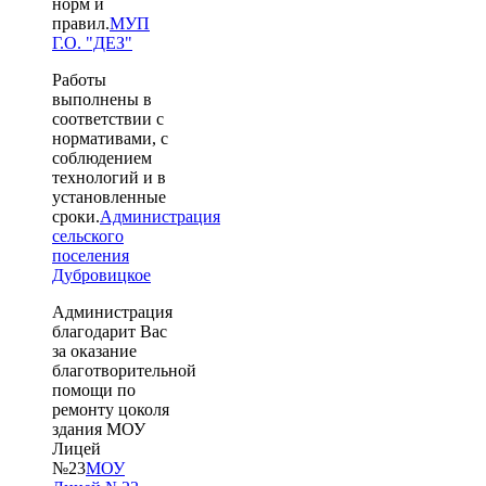
норм и
правил.
МУП
Г.О. "ДЕЗ"
Р
аботы
выполнены в
соответствии с
нормативами, с
соблюдением
технологий и в
установленные
сроки.
Администрация
сельского
поселения
Дубровицкое
А
дминистрация
благодарит Вас
за оказание
благотворительной
помощи по
ремонту цоколя
здания МОУ
Лицей
№23
МОУ